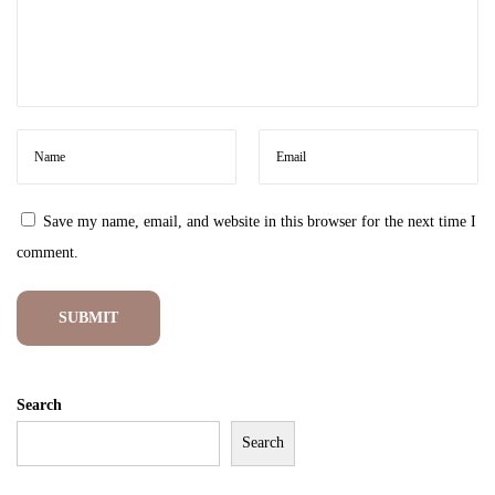
M
o
n
o
k
r
o
Save my name, email, and website in this browser for the next time I
m
comment.
H
i
j
a
b
Search
Search