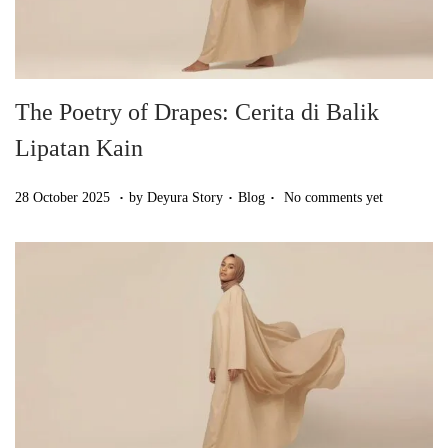
The Poetry of Drapes: Cerita di Balik
Lipatan Kain
.
.
.
Posted on
Posted in
2
28 October 2025
by
Deyura Story
Blog
No comments yet
8
O
c
t
o
b
e
r
2