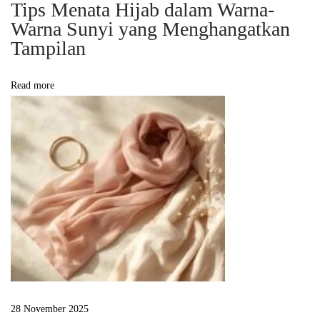
Tips Menata Hijab dalam Warna-
i
Warna Sunyi yang Menghangatkan
n
Tampilan
d
a
Read more
h
a
n
d
a
r
i
L
a
p
i
s
28 November 2025