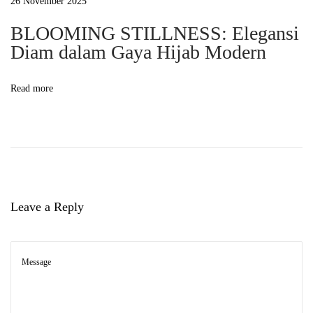
26 November 2025
o
f
BLOOMING STILLNESS: Elegansi
Diam dalam Gaya Hijab Modern
S
t
i
Read more
l
l
n
e
s
s
Leave a Reply
:
G
a
y
a