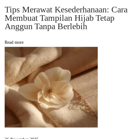
a
Tips Merawat Kesederhanaan: Cara
n
Membuat Tampilan Hijab Tetap
y
Anggun Tanpa Berlebih
a
n
Read more
g
L
e
m
b
u
t
E
c
h
o