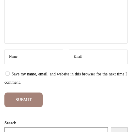
s
:
C
e
r
i
t
a
d
Save my name, email, and website in this browser for the next time I
i
comment.
B
a
l
i
k
Search
L