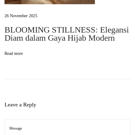
T
h
26 November 2025
e
P
BLOOMING STILLNESS: Elegansi
Diam dalam Gaya Hijab Modern
o
e
t
Read more
r
y
o
f
D
r
Leave a Reply
a
p
e