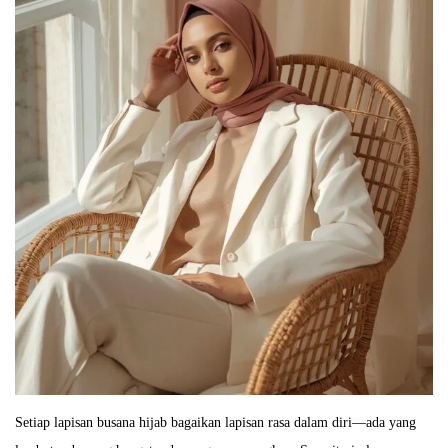
Setiap lapisan busana hijab bagaikan lapisan rasa dalam diri—ada yang