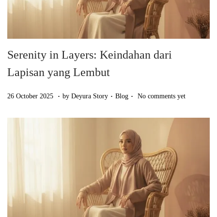
Serenity in Layers: Keindahan dari
Lapisan yang Lembut
.
.
.
Posted on
Posted in
2
26 October 2025
by
Deyura Story
Blog
No comments yet
6
O
c
t
o
b
e
r
2