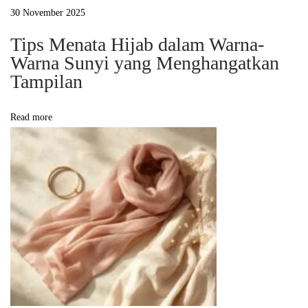
a
30 November 2025
m
Tips Menata Hijab dalam Warna-
a
Warna Sunyi yang Menghangatkan
n
Tampilan
L
e
Read more
m
b
u
t
d
a
l
a
m
D