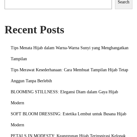
i
Search
p
a
Recent Posts
t
a
n
Tips Menata Hijab dalam Warna-Warna Sunyi yang Menghangatkan
K
Tampilan
a
Tips Merawat Kesederhanaan: Cara Membuat Tampilan Hijab Tetap
i
n
Anggun Tanpa Berlebih
BLOOMING STILLNESS: Elegansi Diam dalam Gaya Hijab
Modern
SOFT BLOOM DRESSING: Estetika Lembut untuk Busana Hijab
Modern
PETALS IN MODESTY: Keanggunan Hijab Terinspirasi Kelopak