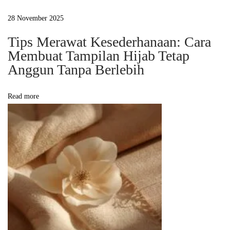
u
n
28 November 2025
i
Tips Merawat Kesederhanaan: Cara
a
Membuat Tampilan Hijab Tetap
F
Anggun Tanpa Berlebih
a
s
Read more
h
i
o
n
H
i
j
a
b