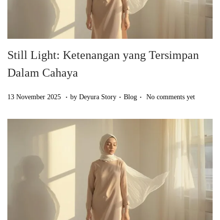
Still Light: Ketenangan yang Tersimpan
Dalam Cahaya
.
.
.
Posted on
Posted in
1
13 November 2025
by
Deyura Story
Blog
No comments yet
3
N
o
v
e
m
b
e
r