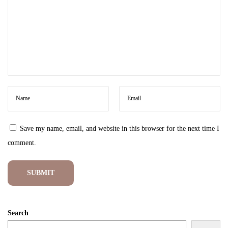
t
e
:
K
e
a
n
g
g
Save my name, email, and website in this browser for the next time I
u
comment.
n
a
n
y
a
Search
n