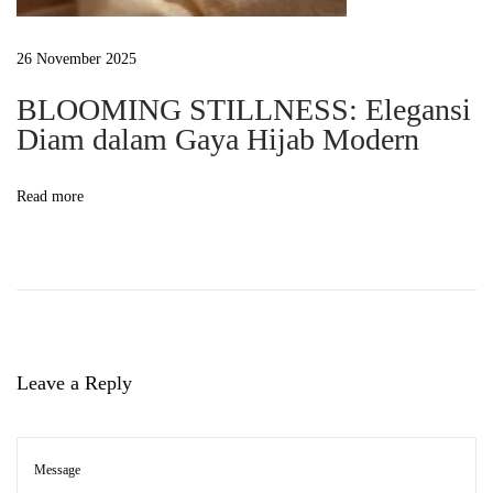
i
j
26 November 2025
a
b
BLOOMING STILLNESS: Elegansi
Diam dalam Gaya Hijab Modern
S
o
f
Read more
t
S
i
l
h
o
Leave a Reply
u
e
t