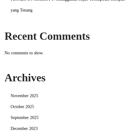
a
yang Tenang
l
a
m
Recent Comments
S
e
No comments to show.
t
i
a
Archives
p
B
a
November 2025
l
October 2025
u
September 2025
t
December 2023
a