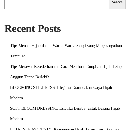
g
Search
M
e
Recent Posts
n
g
a
Tips Menata Hijab dalam Warna-Warna Sunyi yang Menghangatkan
l
Tampilan
i
Tips Merawat Kesederhanaan: Cara Membuat Tampilan Hijab Tetap
r
L
Anggun Tanpa Berlebih
e
BLOOMING STILLNESS: Elegansi Diam dalam Gaya Hijab
m
Modern
b
u
SOFT BLOOM DRESSING: Estetika Lembut untuk Busana Hijab
t
Modern
d
PETALS IN MODESTY: Keanggunan Hijab Terinspirasi Kelopak