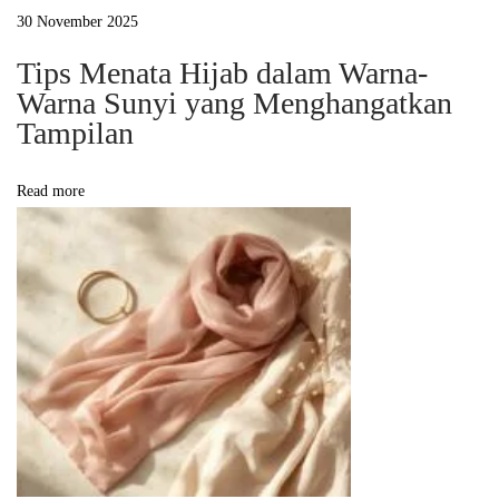
s
30 November 2025
:
Tips Menata Hijab dalam Warna-
J
Warna Sunyi yang Menghangatkan
e
Tampilan
j
a
Read more
k
L
e
m
b
u
t
d
a
l