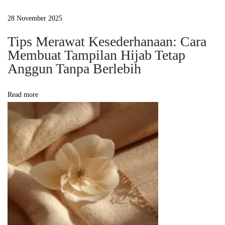
a
m
28 November 2025
S
Tips Merawat Kesederhanaan: Cara
e
Membuat Tampilan Hijab Tetap
t
Anggun Tanpa Berlebih
i
a
Read more
p
B
a
l
u
t
a
n
H