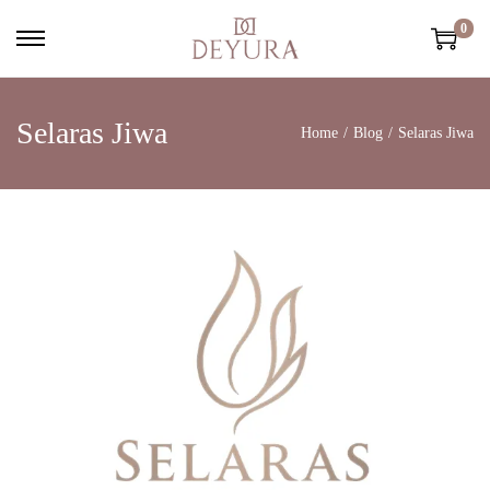
0
Selaras Jiwa
Home
/
Blog
/
Selaras Jiwa