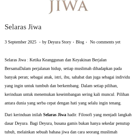
Selaras Jiwa
.
.
.
Posted on
Posted in
2
3 September 2025
by
Deyura Story
Blog
No comments yet
2
O
Selaras Jiwa : Ketika Keanggunan dan Keyakinan Berjalan
c
BersamaDalam perjalanan hidup, setiap muslimah dihadapkan pada
t
banyak peran; sebagai anak, istri, ibu, sahabat dan juga sebagai individu
o
yang ingin untuk tumbuh dan berkembang. Dalam setiap pilihan,
b
kerinduan untuk menemukan keseimbangan sering kali muncul. Pilihan
e
antara dunia yang serba cepat dengan hati yang selalu ingin tenang.
r
Dari kerinduan inilah
Selaras Jiwa
hadir. Filosofi yang menjadi langkah
2
dasar Deyura. Bagi Deyura, busana gamis bukan hanya sekedar penutup
0
tubuh, melainkan sebuah bahasa jiwa dan cara seorang muslimah
2