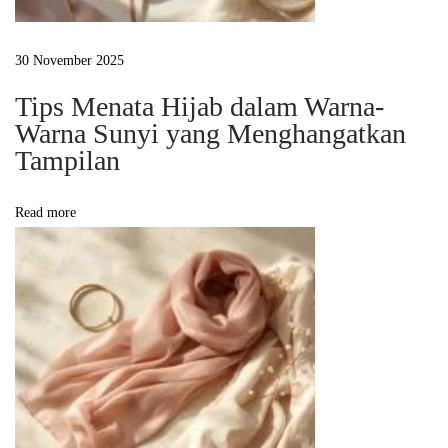
l
G
30 November 2025
a
Tips Menata Hijab dalam Warna-
m
Warna Sunyi yang Menghangatkan
i
Tampilan
s
M
Read more
o
d
e
r
n
y
a
n
g