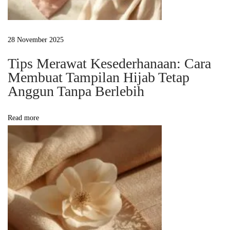
S
e
d
28 November 2025
a
Tips Merawat Kesederhanaan: Cara
n
Membuat Tampilan Hijab Tetap
g
Anggun Tanpa Berlebih
T
r
Read more
e
n
2
0
2
5