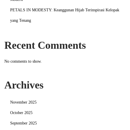
j
PETALS IN MODESTY: Keanggunan Hijab Terinspirasi Kelopak
a
yang Tenang
n
g
:
Recent Comments
T
r
No comments to show.
e
n
B
Archives
u
s
November 2025
a
n
October 2025
a
September 2025
L