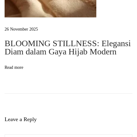
a
r
’
26 November 2025
i
y
BLOOMING STILLNESS: Elegansi
Diam dalam Gaya Hijab Modern
a
n
g
Read more
S
e
m
a
k
i
Leave a Reply
n
D