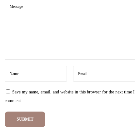
o
m
i
n
a
n
R
i
t
m
Save my name, email, and website in this browser for the next time I
e
comment.
L
e
m
b
u