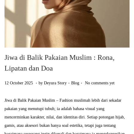
Jiwa di Balik Pakaian Muslim : Rona,
Lipatan dan Doa
.
.
.
Posted on
Posted in
1
12 October 2025
by
Deyura Story
Blog
No comments yet
7
O
Jiwa di Balik Pakaian Muslim – Fashion muslimah lebih dari sekadar
c
pakaian yang menutupi tubuh; ia adalah bahasa visual yang
t
mencerminkan karakter, nilai, dan identitas diri. Setiap potongan hijab,
o
gamis, atau aksesori bukan hanya soal estetika, tetapi juga tentang
b
bagaimana seseorang ingin dikenali dan bagaimana ia mengekspresikan