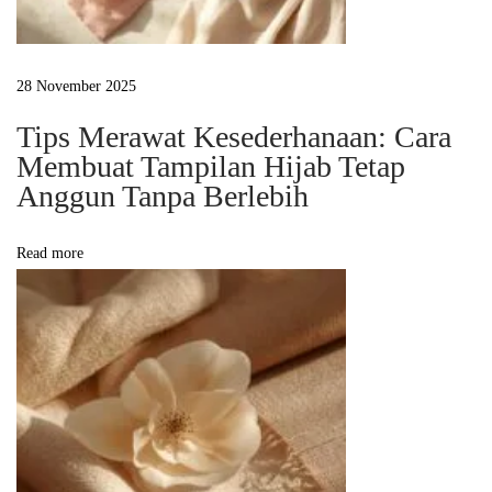
0
2
6
28 November 2025
:
Tips Merawat Kesederhanaan: Cara
G
Membuat Tampilan Hijab Tetap
a
Anggun Tanpa Berlebih
y
a
Read more
K
a
s
u
a
l
S
y