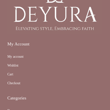
i
o
n
M
u
s
My Account
l
i
My account
m
Wishlist
M
o
Cart
d
Checkout
e
r
Categories
n