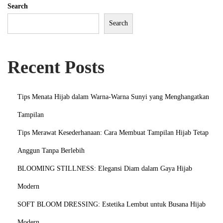
Search
t
Search
d
a
l
Recent Posts
a
m
B
Tips Menata Hijab dalam Warna-Warna Sunyi yang Menghangatkan
a
Tampilan
l
Tips Merawat Kesederhanaan: Cara Membuat Tampilan Hijab Tetap
u
t
Anggun Tanpa Berlebih
a
BLOOMING STILLNESS: Elegansi Diam dalam Gaya Hijab
n
Modern
P
SOFT BLOOM DRESSING: Estetika Lembut untuk Busana Hijab
a
n
Modern