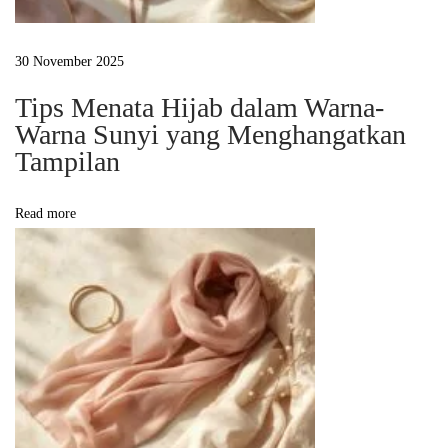
o
d
30 November 2025
e
Tips Menata Hijab dalam Warna-
s
Warna Sunyi yang Menghangatkan
t
Tampilan
S
t
Read more
y
l
e
2
0
2
5
–
2