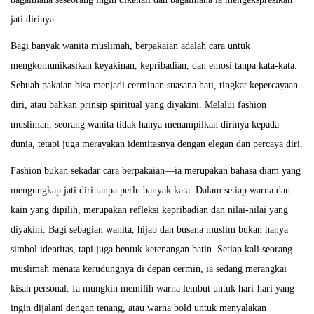
e
jati dirinya.
r
Bagi banyak wanita muslimah, berpakaian adalah cara untuk
2
mengkomunikasikan keyakinan, kepribadian, dan emosi tanpa kata-kata.
0
Sebuah pakaian bisa menjadi cerminan suasana hati, tingkat kepercayaan
2
diri, atau bahkan prinsip spiritual yang diyakini. Melalui fashion
5
musliman, seorang wanita tidak hanya menampilkan dirinya kepada
dunia, tetapi juga merayakan identitasnya dengan elegan dan percaya diri.
Fashion bukan sekadar cara berpakaian—ia merupakan bahasa diam yang
mengungkap jati diri tanpa perlu banyak kata. Dalam setiap warna dan
kain yang dipilih, merupakan refleksi kepribadian dan nilai-nilai yang
diyakini. Bagi sebagian wanita, hijab dan busana muslim bukan hanya
simbol identitas, tapi juga bentuk ketenangan batin. Setiap kali seorang
muslimah menata kerudungnya di depan cermin, ia sedang merangkai
kisah personal. Ia mungkin memilih warna lembut untuk hari-hari yang
ingin dijalani dengan tenang, atau warna bold untuk menyalakan