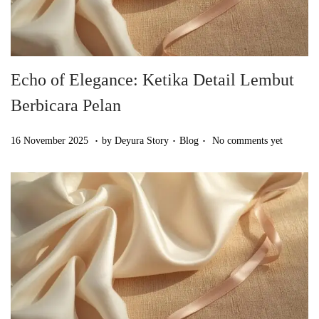
Echo of Elegance: Ketika Detail Lembut
Berbicara Pelan
.
.
.
Posted on
Posted in
1
16 November 2025
by
Deyura Story
Blog
No comments yet
6
N
o
v
e
m
b
e
r