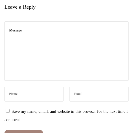
V
Leave a Reply
e
l
v
e
t
A
i
r
:
S
e
n
Save my name, email, and website in this browser for the next time I
t
comment.
u
h