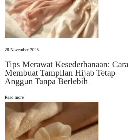
M
e
n
g
a
l
28 November 2025
i
Tips Merawat Kesederhanaan: Cara
r
Membuat Tampilan Hijab Tetap
L
Anggun Tanpa Berlebih
e
m
Read more
b
u
t
d
a