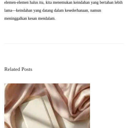
elemen-elemen halus itu, kita menemukan keindahan yang bertahan lebih
lama—keindahan yang datang dalam kesederhanaan, namun
meninggalkan kesan mendalam.
S
o
f
t
S
Related Posts
i
l
h
o
u
e
t
t