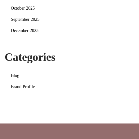
d
October 2025
e
September 2025
s
December 2023
t
L
o
Categories
o
k
Blog
Brand Profile