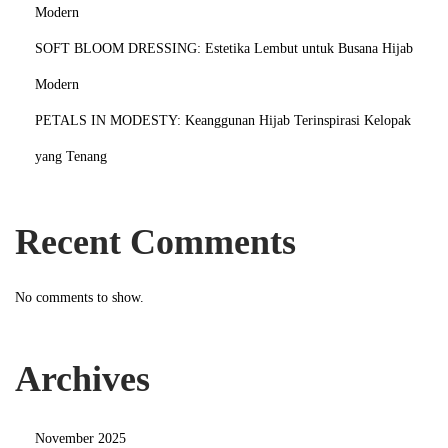
Modern
n
g
SOFT BLOOM DRESSING: Estetika Lembut untuk Busana Hijab
M
Modern
e
PETALS IN MODESTY: Keanggunan Hijab Terinspirasi Kelopak
n
yang Tenang
g
h
i
Recent Comments
d
u
No comments to show.
p
k
a
Archives
n
M
o
November 2025