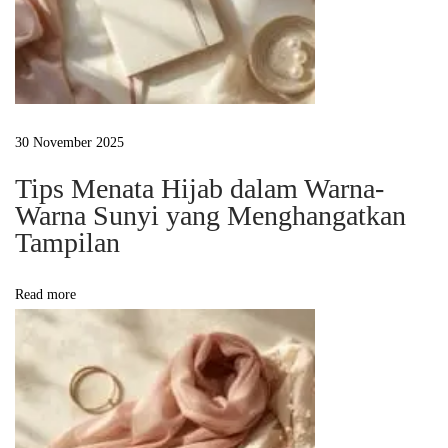
e
:
K
e
a
30 November 2025
n
Tips Menata Hijab dalam Warna-
g
Warna Sunyi yang Menghangatkan
g
Tampilan
u
n
Read more
a
n
y
a
n
g