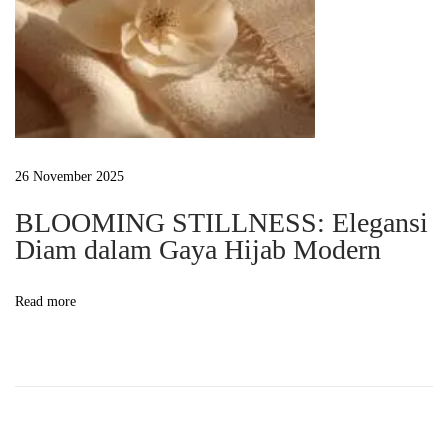
l
a
m
S
e
t
26 November 2025
i
a
BLOOMING STILLNESS: Elegansi
Diam dalam Gaya Hijab Modern
p
B
a
Read more
l
u
t
a
n