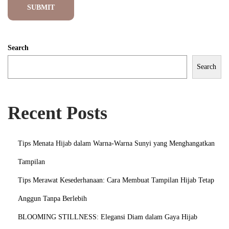
a
n
V
Search
i
s
Search
u
a
Recent Posts
l
L
e
Tips Menata Hijab dalam Warna-Warna Sunyi yang Menghangatkan
m
Tampilan
b
Tips Merawat Kesederhanaan: Cara Membuat Tampilan Hijab Tetap
u
t
Anggun Tanpa Berlebih
y
BLOOMING STILLNESS: Elegansi Diam dalam Gaya Hijab
a