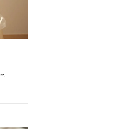
ikan,…