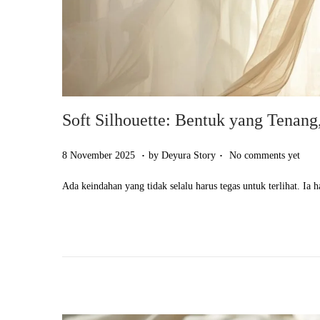
Soft Silhouette: Bentuk yang Tenan
.
.
Posted on
8
8 November 2025
by
Deyura Story
No comments yet
N
Ada keindahan yang tidak selalu harus tegas untuk terlihat. 
o
v
e
m
b
e
r