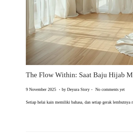
The Flow Within: Saat Baju Hijab M
.
.
Posted on
9
9 November 2025
by
Deyura Story
No comments yet
N
Setiap helai kain memiliki bahasa, dan setiap gerak lembutn
o
v
e
m