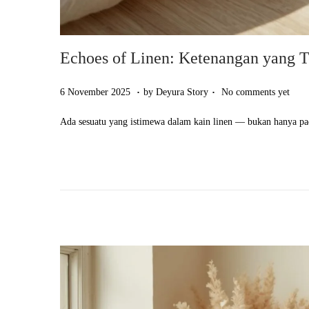
Echoes of Linen: Ketenangan yang Te
.
.
Posted on
6
6 November 2025
by
Deyura Story
No comments yet
N
Ada sesuatu yang istimewa dalam kain linen — bukan hanya pad
o
v
e
m
b
e
r
2
0
2