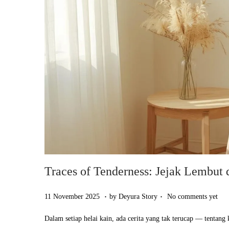
Traces of Tenderness: Jejak Lembut 
.
.
Posted on
1
11 November 2025
by
Deyura Story
No comments yet
1
Dalam setiap helai kain, ada cerita yang tak terucap — tentan
N