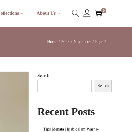
0
ollections
About Us
Home
/
2025
/
November
/
Page 2
Search
Search
Recent Posts
Tips Menata Hijab dalam Warna-